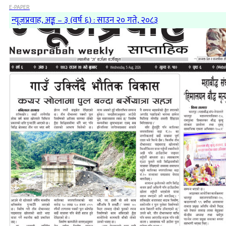
E-PAPER
न्यूजप्रवाह, अङ्क – ३ (वर्ष ६) : साउन २० गते, २०८३