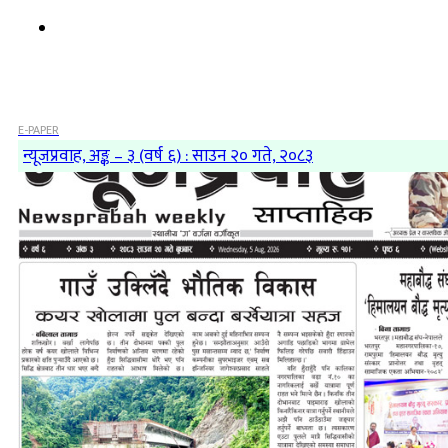
E-PAPER
न्यूजप्रवाह, अङ्क – ३ (वर्ष ६) : साउन २० गते, २०८३