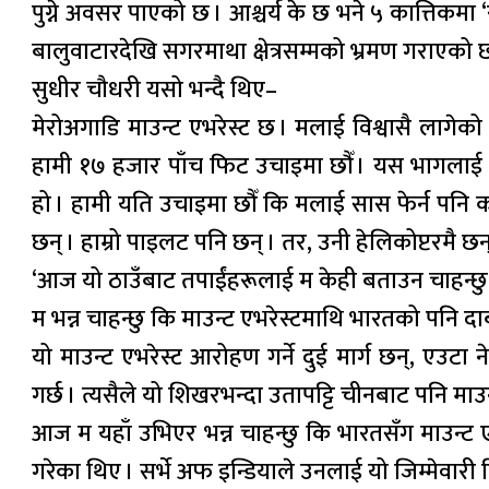
पुग्ने अवसर पाएको छ । आश्चर्य के छ भने ५ कात्तिकम
बालुवाटारदेखि सगरमाथा क्षेत्रसम्मको भ्रमण गराएको 
सुधीर चौधरी यसो भन्दै थिए–
मेरोअगाडि माउन्ट एभरेस्ट छ । मलाई विश्वासै लागे
हामी १७ हजार पाँच फिट उचाइमा छौँ । यस भागलाई काला
हो । हामी यति उचाइमा छौँ कि मलाई सास फेर्न पनि कठ
छन् । हाम्रो पाइलट पनि छन् । तर, उनी हेलिकोप्टरमै छन्
‘आज यो ठाउँबाट तपाईंहरूलाई म केही बताउन चाहन्छु
म भन्न चाहन्छु कि माउन्ट एभरेस्टमाथि भारतको पनि दाबी
यो माउन्ट एभरेस्ट आरोहण गर्ने दुई मार्ग छन्, एउट
गर्छ । त्यसैले यो शिखरभन्दा उतापट्टि चीनबाट पनि माउ
आज म यहाँ उभिएर भन्न चाहन्छु कि भारतसँग माउन्ट
गरेका थिए । सर्भे अफ इन्डियाले उनलाई यो जिम्मेवार