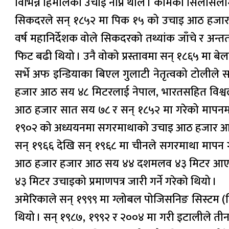
विभिन्न हिमालको उचाइ नाप्न थाले । कामका सिलसिल
सिकदरले सन् १८५२ मा पिक १५ को उचाइ आठ हजार आ
वर्ष महानिर्देशक वोले सिकदरको तथ्यांक जाँचे र अन
फिट बढी थियो । उनै वोको प्रस्तावमा सन् १८६५ मा 
सर्भे अफ इन्डियाका बिएल गुलाटी नेतृत्वको टोली
हजार आठ सय ४८ मिटरलाई नेपाल, भारतसहित विश्वले
आठ हजार सात सय ७८ र सन् १८५२ मा गरेको मापनमा
१९०२ को अध्ययनमा सगरमाथाको उचाइ आठ हजार आठ 
सन् १९६६ देखि सन् १९६८ मा चीनले सगरमाथा मापन
आठ हजार हजार आठ सय ४४ दशमलव ४३ मिटर आएको भ
४३ मिटर उचाइको प्रमाणपत्र जारी गर्ने गरेको थियो ।
अमेरिकाले सन् १९९९ मा ग्लोबल पोजिसनिङ सिस्टम 
थियो । सन् १९८७, १९९२ र २००४ मा गरी इटालीले त