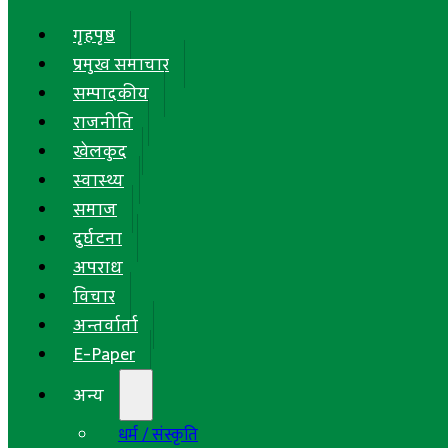
गृहपृष्ठ
प्रमुख समाचार
सम्पादकीय
राजनीति
खेलकुद
स्वास्थ्य
समाज
दुर्घटना
अपराध
विचार
अन्तर्वार्ता
E-Paper
अन्य
धर्म / संस्कृति