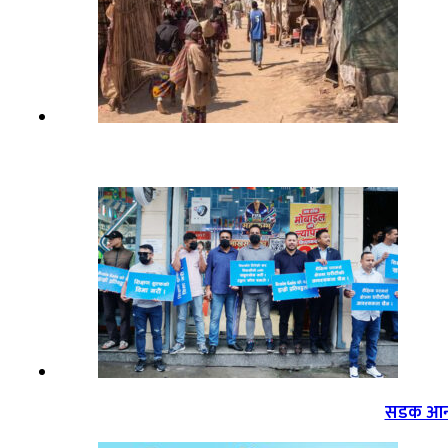
सडक आन्द