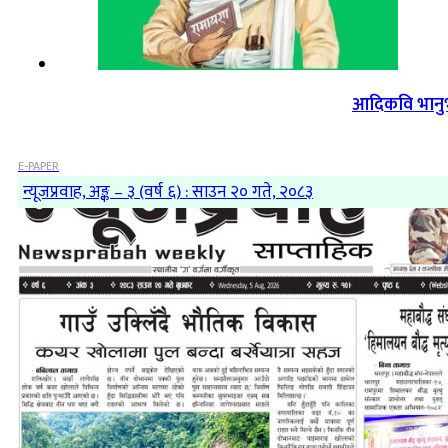
आदिकवि भानुभक
E-PAPER
न्यूजप्रवाह, अङ्क – ३ (वर्ष ६) : साउन २० गते, २०८३