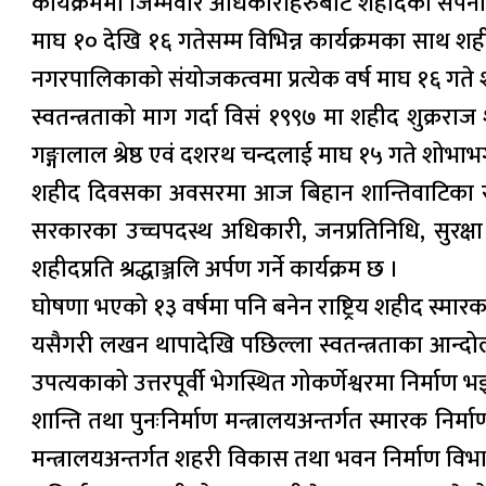
कार्यक्रममा जिम्मेवार अधिकारीहरुबाट शहीदको सपना पू
माघ १० देखि १६ गतेसम्म विभिन्न कार्यक्रमका साथ शह
नगरपालिकाको संयोजकत्वमा प्रत्येक वर्ष माघ १६ ग
स्वतन्त्रताको माग गर्दा विसं १९९७ मा शहीद शुक्रर
गङ्गालाल श्रेष्ठ एवं दशरथ चन्दलाई माघ १५ गते शोभा
शहीद दिवसका अवसरमा आज बिहान शान्तिवाटिका रत्नपार
सरकारका उच्चपदस्थ अधिकारी, जनप्रतिनिधि, सुरक्षा
शहीदप्रति श्रद्धाञ्जलि अर्पण गर्ने कार्यक्रम छ ।
घोषणा भएको १३ वर्षमा पनि बनेन राष्ट्रिय शहीद स्मार
यसैगरी लखन थापादेखि पछिल्ला स्वतन्त्रताका आन्दोलन
उपत्यकाको उत्तरपूर्वी भेगस्थित गोकर्णेश्वरमा निर्मा
शान्ति तथा पुनःनिर्माण मन्त्रालयअन्तर्गत स्मारक
मन्त्रालयअन्तर्गत शहरी विकास तथा भवन निर्माण विभ