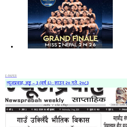
E-PAPER
न्यूजप्रवाह, अङ्क – ३ (वर्ष ६) : साउन २० गते, २०८३