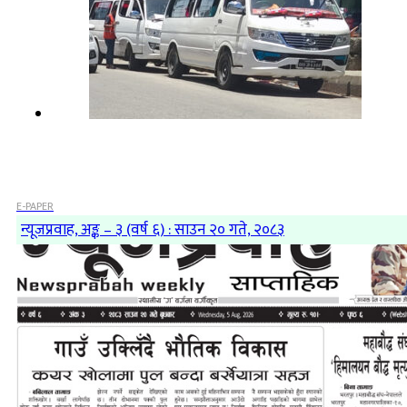
E-PAPER
न्यूजप्रवाह, अङ्क – ३ (वर्ष ६) : साउन २० गते, २०८३