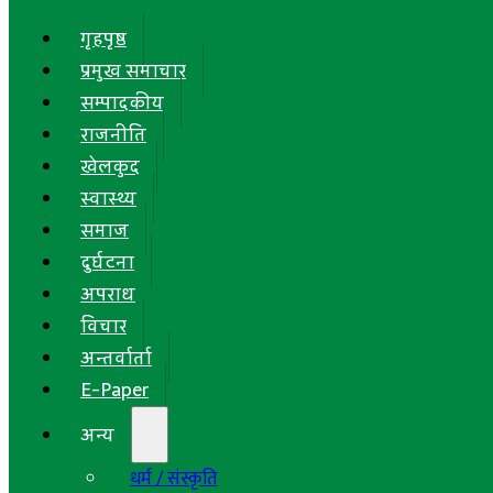
गृहपृष्ठ
प्रमुख समाचार
सम्पादकीय
राजनीति
खेलकुद
स्वास्थ्य
समाज
दुर्घटना
अपराध
विचार
अन्तर्वार्ता
E-Paper
अन्य
धर्म / संस्कृति