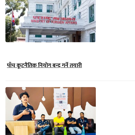
पाँच कूटनैतिक नियोग बन्द गर्ने तयारी