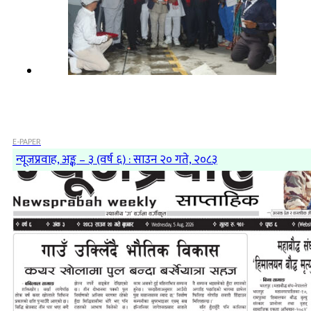
E-PAPER
न्यूजप्रवाह, अङ्क – ३ (वर्ष ६) : साउन २० गते, २०८३