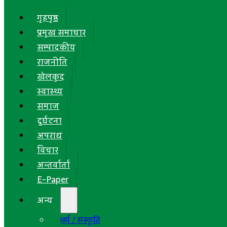
गृहपृष्ठ
प्रमुख समाचार
सम्पादकीय
राजनीति
खेलकुद
स्वास्थ्य
समाज
दुर्घटना
अपराध
विचार
अन्तर्वार्ता
E-Paper
अन्य
धर्म / संस्कृति