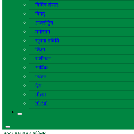
विचित्र संसार
विपद्
अन्तर्राष्ट्रिय
मनोरञ्जन
सूचना-प्रविधि
शिक्षा
राशीफल
आर्थिक
पर्यटन
देश
मौसम
भिडियो
२०८३ श्रावण २३, शनिबार