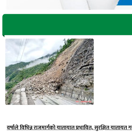
वर्षाले विभिन्न राजमार्गको यातायात प्रभावित, सुरक्षित यातायत गर