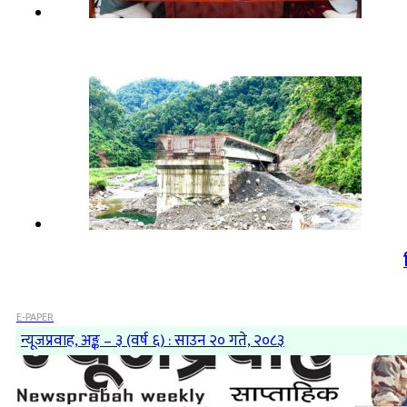
E-PAPER
न्यूजप्रवाह, अङ्क – ३ (वर्ष ६) : साउन २० गते, २०८३