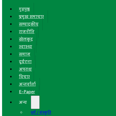
गृहपृष्ठ
प्रमुख समाचार
सम्पादकीय
राजनीति
खेलकुद
स्वास्थ्य
समाज
दुर्घटना
अपराध
विचार
अन्तर्वार्ता
E-Paper
अन्य
धर्म / संस्कृति