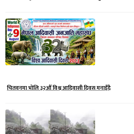
चितवनमा भोलि ३२औँ विश्व आदिवासी दिवस मनाइँदै