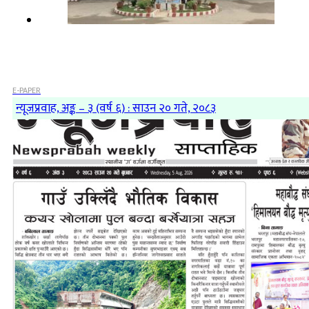
E-PAPER
न्यूजप्रवाह, अङ्क – ३ (वर्ष ६) : साउन २० गते, २०८३