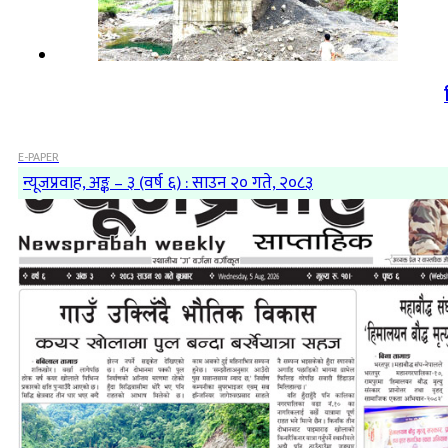
E-PAPER
न्यूजप्रवाह, अङ्क – ३ (वर्ष ६) : साउन २० गते, २०८३