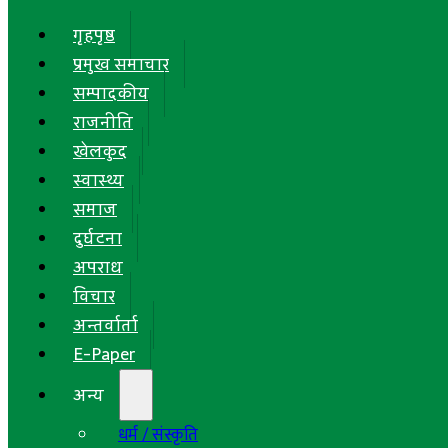
गृहपृष्ठ
प्रमुख समाचार
सम्पादकीय
राजनीति
खेलकुद
स्वास्थ्य
समाज
दुर्घटना
अपराध
विचार
अन्तर्वार्ता
E-Paper
अन्य
धर्म / संस्कृति