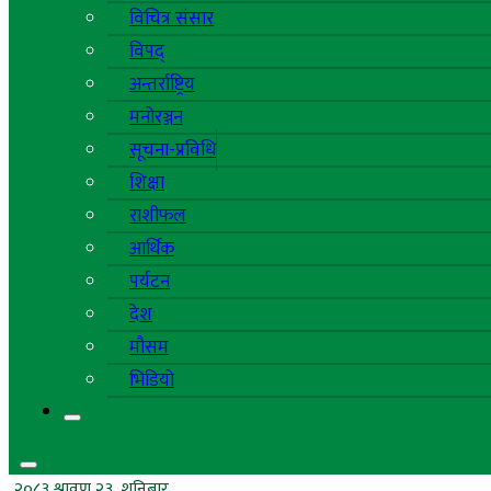
विचित्र संसार
विपद्
अन्तर्राष्ट्रिय
मनोरञ्जन
सूचना-प्रविधि
शिक्षा
राशीफल
आर्थिक
पर्यटन
देश
मौसम
भिडियो
२०८३ श्रावण २३, शनिबार