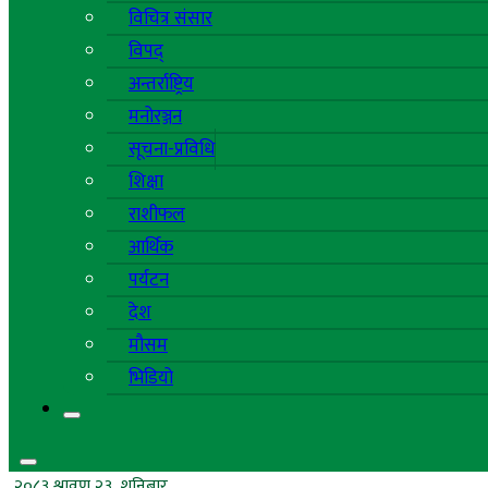
विचित्र संसार
विपद्
अन्तर्राष्ट्रिय
मनोरञ्जन
सूचना-प्रविधि
शिक्षा
राशीफल
आर्थिक
पर्यटन
देश
मौसम
भिडियो
२०८३ श्रावण २३, शनिबार