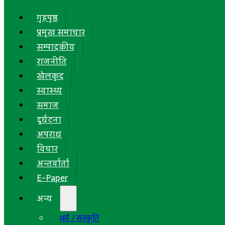
गृहपृष्ठ
प्रमुख समाचार
सम्पादकीय
राजनीति
खेलकुद
स्वास्थ्य
समाज
दुर्घटना
अपराध
विचार
अन्तर्वार्ता
E-Paper
अन्य
धर्म / संस्कृति