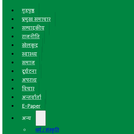
गृहपृष्ठ
प्रमुख समाचार
सम्पादकीय
राजनीति
खेलकुद
स्वास्थ्य
समाज
दुर्घटना
अपराध
विचार
अन्तर्वार्ता
E-Paper
अन्य
धर्म / संस्कृति