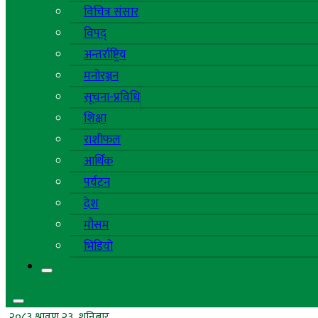
विचित्र संसार
विपद्
अन्तर्राष्ट्रिय
मनोरञ्जन
सूचना-प्रविधि
शिक्षा
राशीफल
आर्थिक
पर्यटन
देश
मौसम
भिडियो
२०८३ श्रावण २३, शनिबार