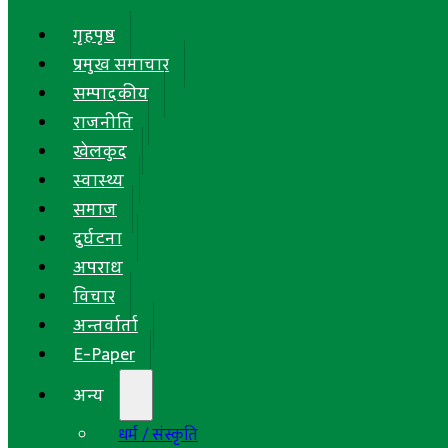
गृहपृष्ठ
प्रमुख समाचार
सम्पादकीय
राजनीति
खेलकुद
स्वास्थ्य
समाज
दुर्घटना
अपराध
विचार
अन्तर्वार्ता
E-Paper
अन्य
धर्म / संस्कृति