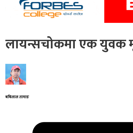
लायन्सचोकमा एक युवक म
बबिलाल तामाङ