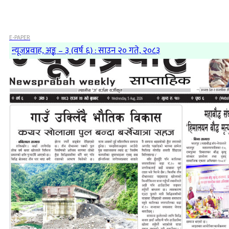
E-PAPER
न्यूजप्रवाह, अङ्क – ३ (वर्ष ६) : साउन २० गते, २०८३