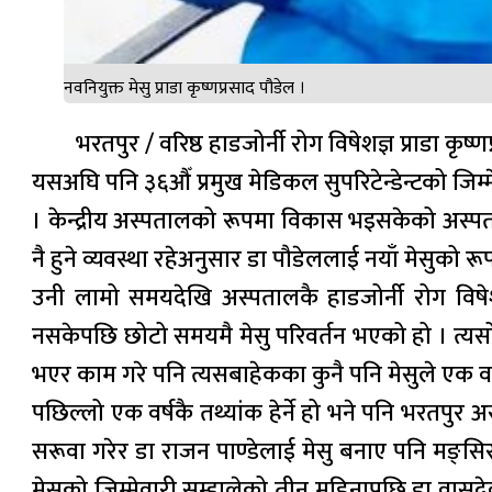
नवनियुक्त मेसु प्राडा कृष्णप्रसाद पौडेल ।
भरतपुर / वरिष्ठ हाडजोर्नी रोग विषेशज्ञ प्राडा क
यसअघि पनि ३६औँ प्रमुख मेडिकल सुपरिटेन्डेन्टको जिम्म
। केन्द्रीय अस्पतालको रूपमा विकास भइसकेको अस्पताल
नै हुने व्यवस्था रहेअनुसार डा पौडेललाई नयाँ मेसुको रूपमा स
उनी लामो समयदेखि अस्पतालकै हाडजोर्नी रोग विषे
नसकेपछि छोटो समयमै मेसु परिवर्तन भएको हो । त्यसो त 
भएर काम गरे पनि त्यसबाहेकका कुनै पनि मेसुले एक वर
पछिल्लो एक वर्षकै तथ्यांक हेर्ने हो भने पनि भरतपुर
सरूवा गरेर डा राजन पाण्डेलाई मेसु बनाए पनि मङ्सिर
मेसुको जिम्मेवारी सम्हालेको तीन महिनापछि डा वासुद