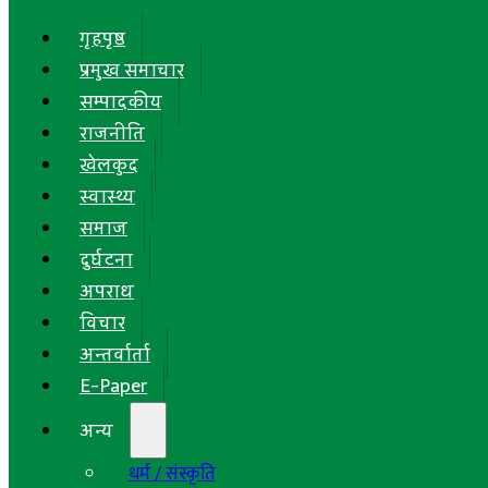
गृहपृष्ठ
प्रमुख समाचार
सम्पादकीय
राजनीति
खेलकुद
स्वास्थ्य
समाज
दुर्घटना
अपराध
विचार
अन्तर्वार्ता
E-Paper
अन्य
धर्म / संस्कृति