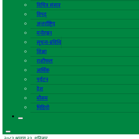
विचित्र संसार
विपद्
अन्तर्राष्ट्रिय
मनोरञ्जन
सूचना-प्रविधि
शिक्षा
राशीफल
आर्थिक
पर्यटन
देश
मौसम
भिडियो
२०८३ श्रावण २३, शनिबार