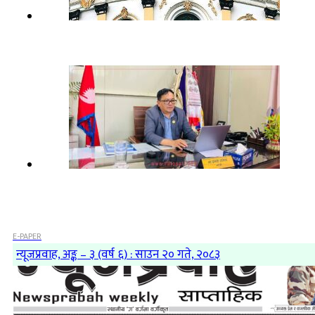
E-PAPER
न्यूजप्रवाह, अङ्क – ३ (वर्ष ६) : साउन २० गते, २०८३