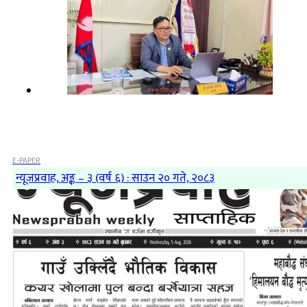
E-PAPER
न्यूजप्रवाह, अङ्क – ३ (वर्ष ६) : साउन २० गते, २०८३