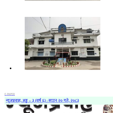
E-PAPER
न्यूजप्रवाह, अङ्क – ३ (वर्ष ६) : साउन २० गते, २०८३