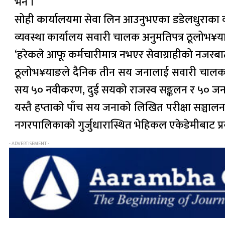
भने ।
सोही कार्यालयमा सेवा लिन आउनुभएका डडेलधुराका वीरे
व्यवस्था कार्यालय सवारी चालक अनुमतिपत्र ठूलोभ¥याङका
‘हरेकले आफू कर्मचारीमात्र नभएर सेवाग्राहीको नजरबाट 
ठूलोभ¥याङले दैनिक तीन सय जनालाई सवारी चालक अनु
सय ५० नवीकरण, दुई सयको राजस्व सङ्कलन र ५० जनाला
यस्तै हप्ताको पाँच सय जनाको लिखित परीक्षा सञ्चाल
नगरपालिकाको गुर्जुधारास्थित भेहिकल एकेडेमीबाट प्
- ADVERTISEMENT -