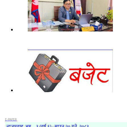
E-PAPER
न्यूजप्रवाह, अङ्क – ३ (वर्ष ६) : साउन २० गते, २०८३