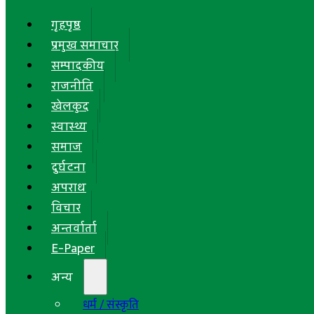
गृहपृष्ठ
प्रमुख समाचार
सम्पादकीय
राजनीति
खेलकुद
स्वास्थ्य
समाज
दुर्घटना
अपराध
विचार
अन्तर्वार्ता
E-Paper
अन्य
धर्म / संस्कृति