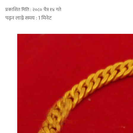
प्रकाशित मिति : २०८० चैत्र १४ गते
पढ्न लाग्ने समय : 1 मिनेट