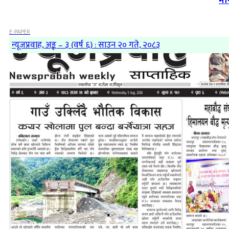
मा
E-PAPER
न्यूजप्रवाह, अङ्क – ३ (वर्ष ६) : साउन २० गते, २०८३