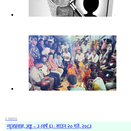
E-PAPER
न्यूजप्रवाह, अङ्क – ३ (वर्ष ६) : साउन २० गते, २०८३