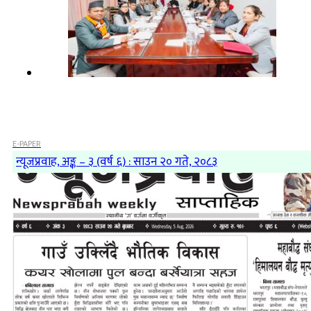
E-PAPER
न्यूजप्रवाह, अङ्क – ३ (वर्ष ६) : साउन २० गते, २०८३