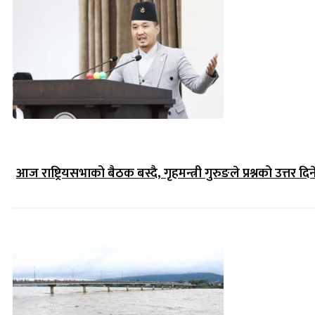
आज राष्ट्रियसभाको बैठक बस्दै, गृहमन्त्री गुरुङले प्रश्नको उत्तर दिन