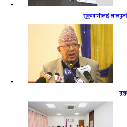
सुकुम्वासीलाई लालपुर्ज
मुल