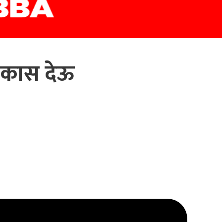
िकास देऊ