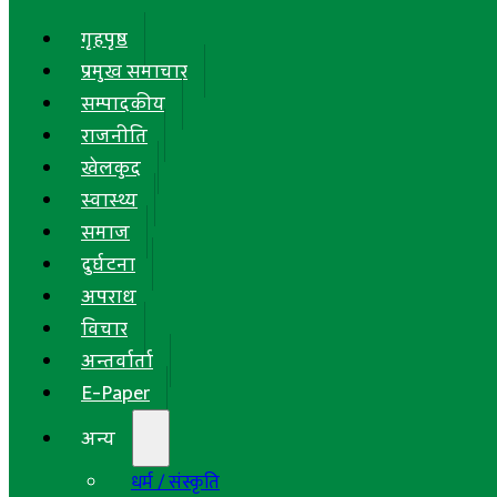
गृहपृष्ठ
प्रमुख समाचार
सम्पादकीय
राजनीति
खेलकुद
स्वास्थ्य
समाज
दुर्घटना
अपराध
विचार
अन्तर्वार्ता
E-Paper
अन्य
धर्म / संस्कृति