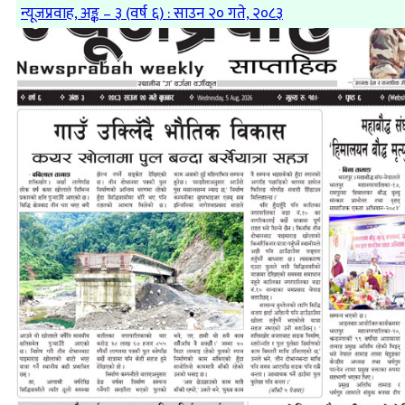
न्यूजप्रवाह, अङ्क – ३ (वर्ष ६) : साउन २० गते, २०८३