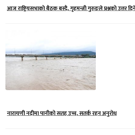
आज राष्ट्रियसभाको बैठक बस्दै, गृहमन्त्री गुरुङले प्रश्नको उत्तर दिन
नारायणी नदीमा पानीको सतह उच्च, सतर्क रहन अनुरोध