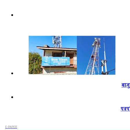
बाजु
पत्रप
E-PAPER