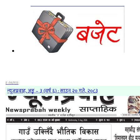
E-PAPER
न्यूजप्रवाह, अङ्क – ३ (वर्ष ६) : साउन २० गते, २०८३