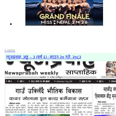
E-PAPER
न्यूजप्रवाह, अङ्क – ३ (वर्ष ६) : साउन २० गते, २०८३