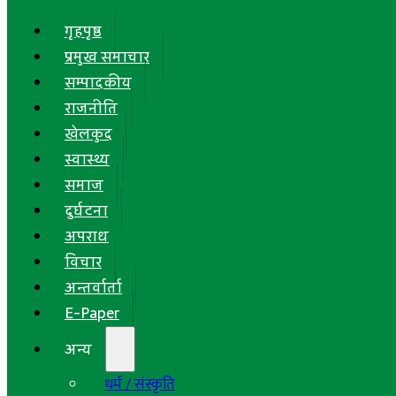
गृहपृष्ठ
प्रमुख समाचार
सम्पादकीय
राजनीति
खेलकुद
स्वास्थ्य
समाज
दुर्घटना
अपराध
विचार
अन्तर्वार्ता
E-Paper
अन्य
धर्म / संस्कृति