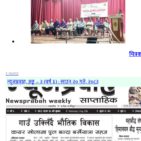
चित्र
E-PAPER
न्यूजप्रवाह, अङ्क – ३ (वर्ष ६) : साउन २० गते, २०८३