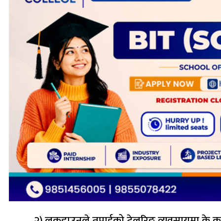
२) लकडाउनले तपाईको टेलरिङ व्यवसायमा के क