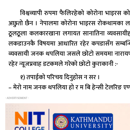
विश्वव्यापी रुपमा फैलिरहेको कोरोना भाइरस क
अछुतो छैन । नेपालमा कोरोना भाइरस रोकथामका ल
ठूलठूला कलकारखाना लगायत सानातिना व्यवसायीहर
लकडाउनकै विषयमा आधारित रहेर कपडासँग सम्बन्धि
व्यवसायी जनक थपलिया जसले छोटो समयमा नारायणगढ
रहेर न्यूजप्रवाह डटकमले गरेको छोटो कुराकानी :-
१) तपाईको परिचय दिनुहोस न सर ।
– मेरो नाम जनक थपलिया हो र म बि हेन्सी टेलरिङ एण्
- ADVERTISEMENT -