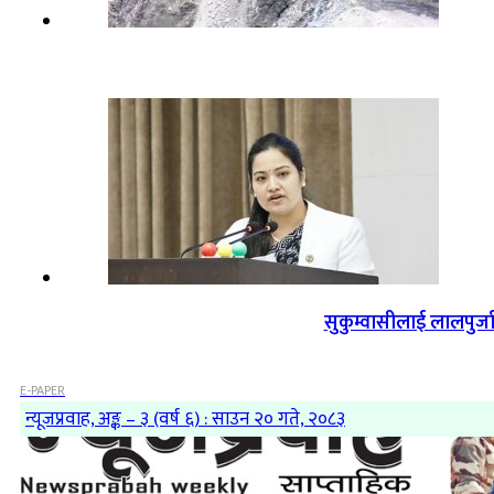
सुकुम्वासीलाई लालपुर्ज
E-PAPER
न्यूजप्रवाह, अङ्क – ३ (वर्ष ६) : साउन २० गते, २०८३