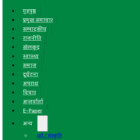
गृहपृष्ठ
प्रमुख समाचार
सम्पादकीय
राजनीति
खेलकुद
स्वास्थ्य
समाज
दुर्घटना
अपराध
विचार
अन्तर्वार्ता
E-Paper
अन्य
धर्म / संस्कृति