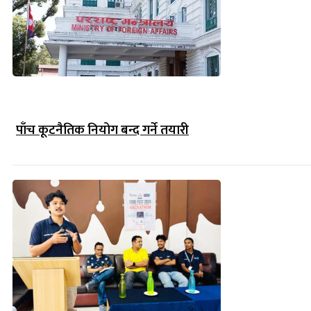
पाँच कूटनैतिक नियोग बन्द गर्ने तयारी