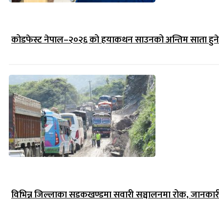
कोडफेस्ट नेपाल–२०२६ को हयाकथन साउनको अन्तिम साता हुने
विभिन्न जिल्लाका सडकखण्डमा सवारी सञ्चालनमा रोक, जानकारीसह