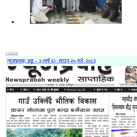
E-PAPER
न्यूजप्रवाह, अङ्क – ३ (वर्ष ६) : साउन २० गते, २०८३