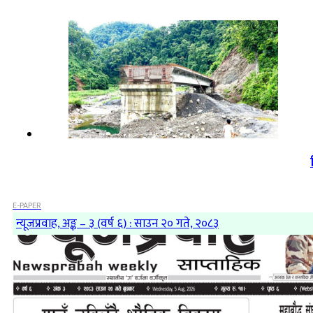
E-PAPER
न्यूजप्रवाह, अङ्क – ३ (वर्ष ६) : साउन २० गते, २०८३