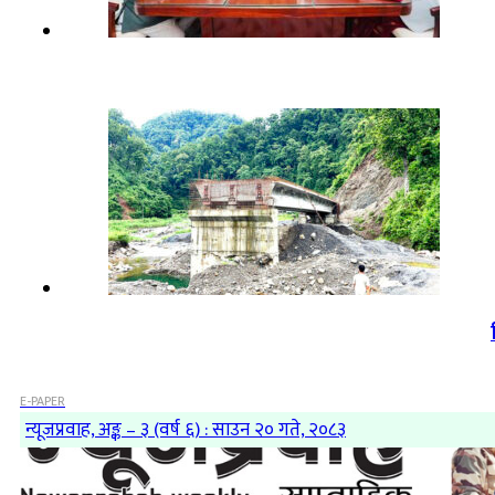
E-PAPER
न्यूजप्रवाह, अङ्क – ३ (वर्ष ६) : साउन २० गते, २०८३