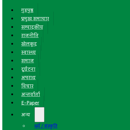
गृहपृष्ठ
प्रमुख समाचार
सम्पादकीय
राजनीति
खेलकुद
स्वास्थ्य
समाज
दुर्घटना
अपराध
विचार
अन्तर्वार्ता
E-Paper
अन्य
धर्म / संस्कृति