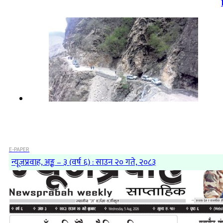
E-PAPER
न्यूजप्रवाह, अङ्क – ३ (वर्ष ६) : साउन २० गते, २०८३