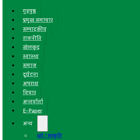
गृहपृष्ठ
प्रमुख समाचार
सम्पादकीय
राजनीति
खेलकुद
स्वास्थ्य
समाज
दुर्घटना
अपराध
विचार
अन्तर्वार्ता
E-Paper
अन्य
धर्म / संस्कृति