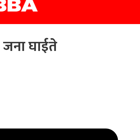
३१ जना घाईते