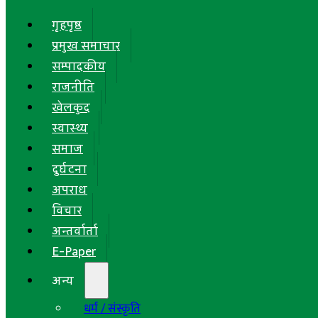
गृहपृष्ठ
प्रमुख समाचार
सम्पादकीय
राजनीति
खेलकुद
स्वास्थ्य
समाज
दुर्घटना
अपराध
विचार
अन्तर्वार्ता
E-Paper
अन्य
धर्म / संस्कृति