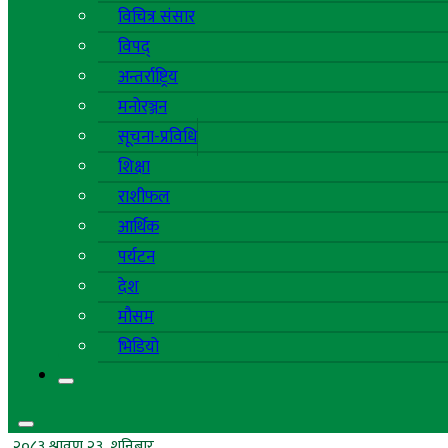
विचित्र संसार
विपद्
अन्तर्राष्ट्रिय
मनोरञ्जन
सूचना-प्रविधि
शिक्षा
राशीफल
आर्थिक
पर्यटन
देश
मौसम
भिडियो
२०८३ श्रावण २३, शनिबार