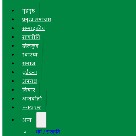
गृहपृष्ठ
प्रमुख समाचार
सम्पादकीय
राजनीति
खेलकुद
स्वास्थ्य
समाज
दुर्घटना
अपराध
विचार
अन्तर्वार्ता
E-Paper
अन्य
धर्म / संस्कृति