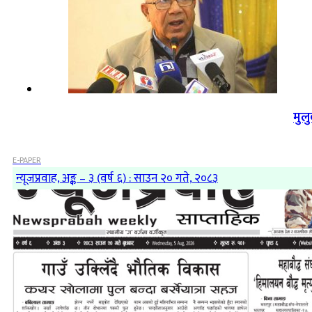
मुल
E-PAPER
न्यूजप्रवाह, अङ्क – ३ (वर्ष ६) : साउन २० गते, २०८३