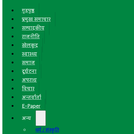
गृहपृष्ठ
प्रमुख समाचार
सम्पादकीय
राजनीति
खेलकुद
स्वास्थ्य
समाज
दुर्घटना
अपराध
विचार
अन्तर्वार्ता
E-Paper
अन्य
धर्म / संस्कृति