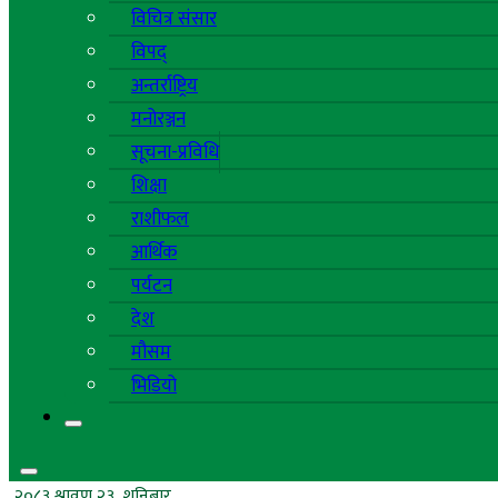
विचित्र संसार
विपद्
अन्तर्राष्ट्रिय
मनोरञ्जन
सूचना-प्रविधि
शिक्षा
राशीफल
आर्थिक
पर्यटन
देश
मौसम
भिडियो
२०८३ श्रावण २३, शनिबार