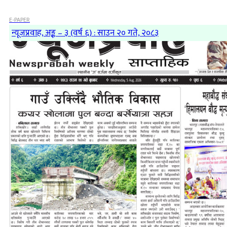
E-PAPER
न्यूजप्रवाह, अङ्क – ३ (वर्ष ६) : साउन २० गते, २०८३