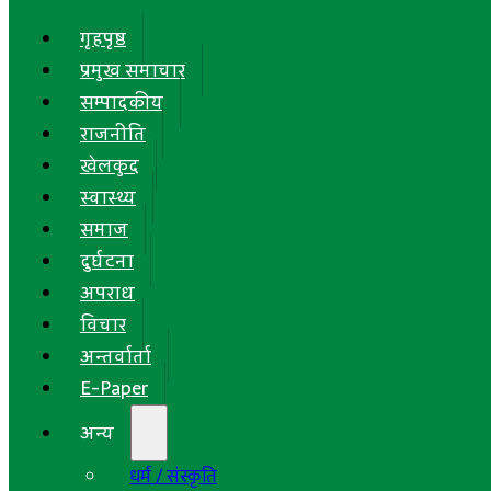
गृहपृष्ठ
प्रमुख समाचार
सम्पादकीय
राजनीति
खेलकुद
स्वास्थ्य
समाज
दुर्घटना
अपराध
विचार
अन्तर्वार्ता
E-Paper
अन्य
धर्म / संस्कृति