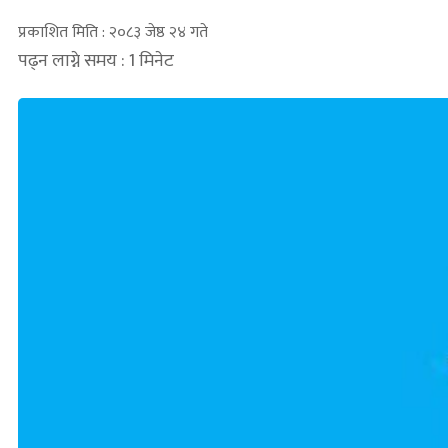
प्रकाशित मिति : २०८३ जेष्ठ २४ गते
पढ्न लाग्ने समय : 1 मिनेट