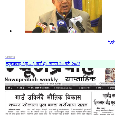
मुल
E-PAPER
न्यूजप्रवाह, अङ्क – ३ (वर्ष ६) : साउन २० गते, २०८३