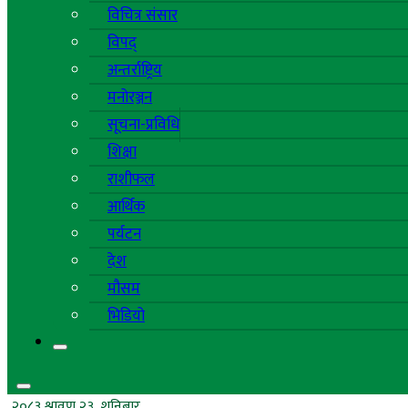
विचित्र संसार
विपद्
अन्तर्राष्ट्रिय
मनोरञ्जन
सूचना-प्रविधि
शिक्षा
राशीफल
आर्थिक
पर्यटन
देश
मौसम
भिडियो
२०८३ श्रावण २३, शनिबार