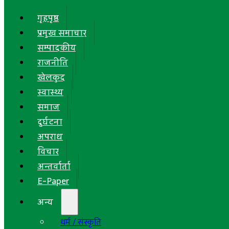
गृहपृष्ठ
प्रमुख समाचार
सम्पादकीय
राजनीति
खेलकुद
स्वास्थ्य
समाज
दुर्घटना
अपराध
विचार
अन्तर्वार्ता
E-Paper
अन्य
धर्म / संस्कृति