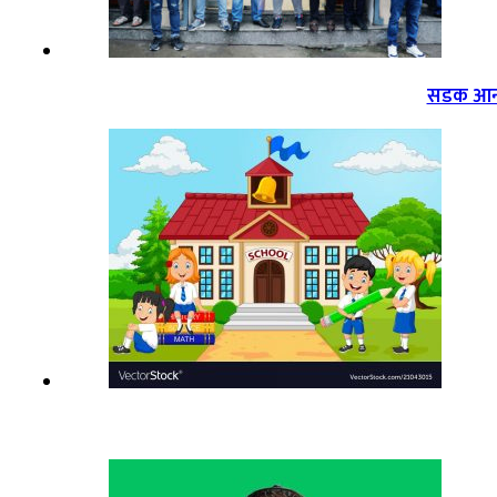
सडक आन्द