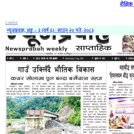
शैक्षि
E-PAPER
न्यूजप्रवाह, अङ्क – ३ (वर्ष ६) : साउन २० गते, २०८३