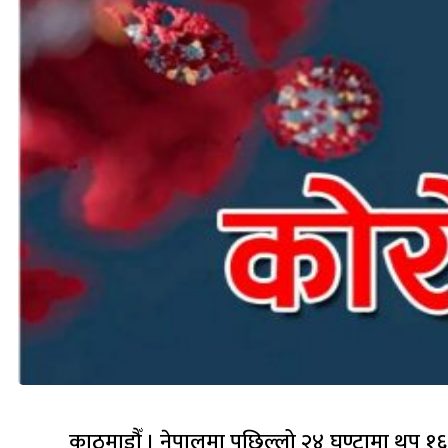
काठमाडौँ । नेपालमा पछिल्लो २४ घण्टामा थप १६