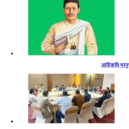
आदिकवि भानुभक