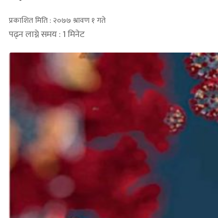
प्रकाशित मिति : २०७७ श्रावण १ गते
पढ्न लाग्ने समय : 1 मिनेट